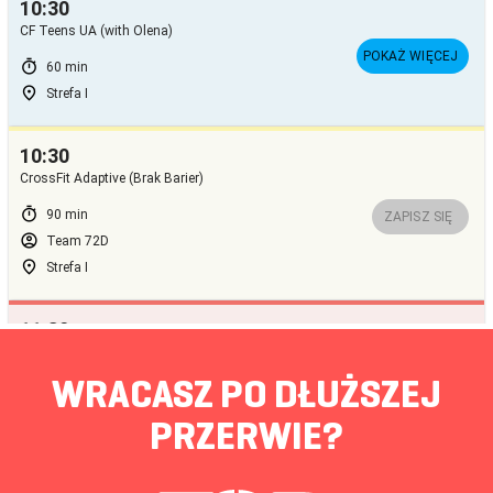
WRACASZ PO DŁUŻSZEJ
PRZERWIE?