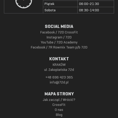
Piątek
06:00-21:30
Sobota
08:30-14:00
SOCIAL MEDIA
Facebook / 72D CrossFit
Instagram / 72D
YouTube / 72D Academy
Facebook / 7R Rowmix Team p/b 72D
KONTAKT
KRAKÓW
ul. Zakopiańska 72d
+48 696 423 365
info@72d.pl
MAPA STRONY
Jak zacząć / Wrócić?
CrossFit
O nas
Blog