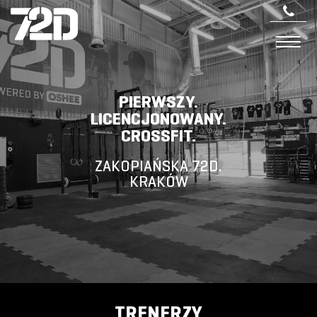
PIERWSZY.
LICENCJONOWANY.
CROSSFIT.
ZAKOPIAŃSKA 72D.
KRAKÓW
TRENERZY